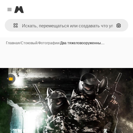
Magnific
Close menu
Поиск 
Главная
/
Стоковый
/
Фотографии
/
Два тяжеловооруженны…
Премиум