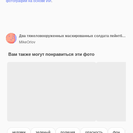
фотографий на основе ИИ
.
Два тяжеловооруженных маскированных солдата пейнтбола на пост-апокалиптическом фоне Концепция рекламы
MikeOrlov
Вам также могут понравиться эти фото
человек
зеленый
полиция
опасность
фон
ч