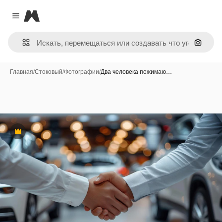
Magnific
Close menu
Поиск 
Главная
/
Стоковый
/
Фотографии
/
Два человека пожимаю…
Премиум