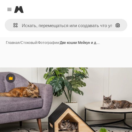
Magnific
Close menu
Поиск 
Главная
/
Стоковый
/
Фотографии
/
Две кошки Мейкун и д…
Премиум