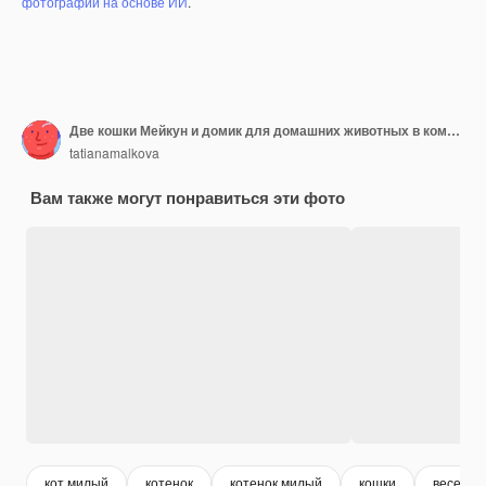
фотографий на основе ИИ
.
Две кошки Мейкун и домик для домашних животных в комнате
tatianamalkova
Вам также могут понравиться эти фото
кот милый
котенок
котенок милый
кошки
веселая