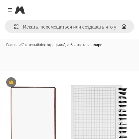
Magnific
Close menu
Поиск 
Главная
/
Стоковый
/
Фотографии
/
Два блокнота изолиро…
Премиум