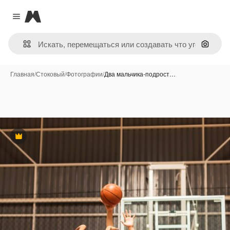
Magnific
Close menu
Поиск 
Главная
/
Стоковый
/
Фотографии
/
Два мальчика-подрост…
Премиум