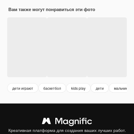
Вам также могут понравиться эти фото
дети играют
баскетбол
kids play
дети
мальчик ре
Креативная платформа для создания ваших лучших работ.