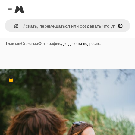
Magnific
Close menu
Поиск 
Главная
/
Стоковый
/
Фотографии
/
Две девочки-подростк…
Премиум