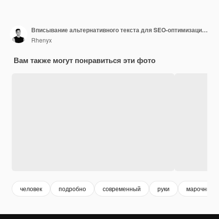
Вписывание альтернативного текста для SEO-оптимизации фотографии черного кофе с использованием кодирования в формате HTML на клавиатуре
Rhenyx
Вам также могут понравиться эти фото
человек
подробно
современный
руки
марочный