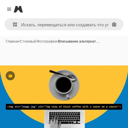
Magnific
Close menu
Поиск 
Главная
/
Стоковый
/
Фотографии
/
Вписывание альтернат…
Премиум