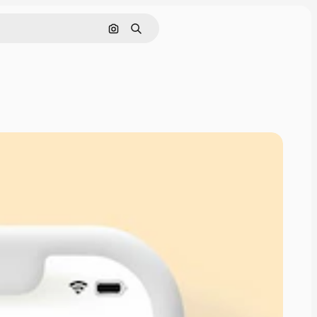
Поиск по изображению
Поиск