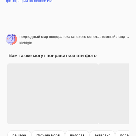
фотографий на основе ИИ
.
подводный мир пещера юкатанского сенота, темный ландшафт сталактитов под землей, дайвер
kichigin
Вам также могут понравиться эти фото
пещера
глубина моря
водолаз
акваланг
подводн