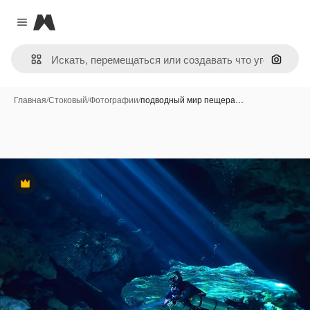
Magnific
Close menu
Поиск 
Главная
/
Стоковый
/
Фотографии
/
подводный мир пещера…
Премиум