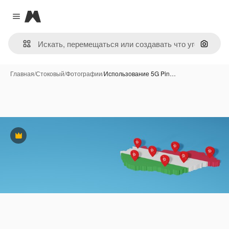
Magnific
Close menu
Поиск 
Главная
/
Стоковый
/
Фотографии
/
Использование 5G Pin…
Премиум