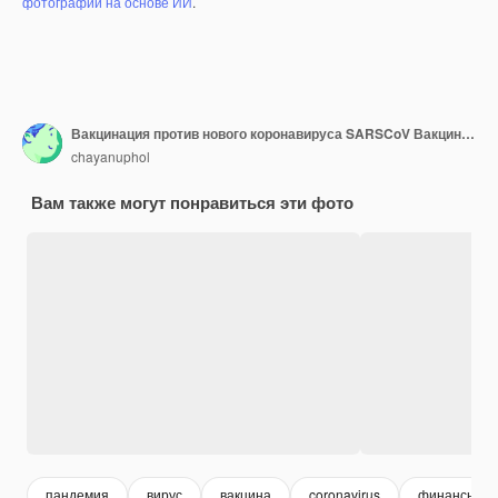
фотографий на основе ИИ
.
Вакцинация против нового коронавируса SARSCoV Вакцина против коронавируса и использование шприца для предотвращения заражения COVID xA
chayanuphol
Вам также могут понравиться эти фото
пандемия
вирус
вакцина
coronavirus
финансы