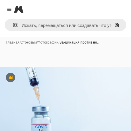
Magnific
Close menu
Поиск 
Главная
/
Стоковый
/
Фотографии
/
Вакцинация против но…
Премиум