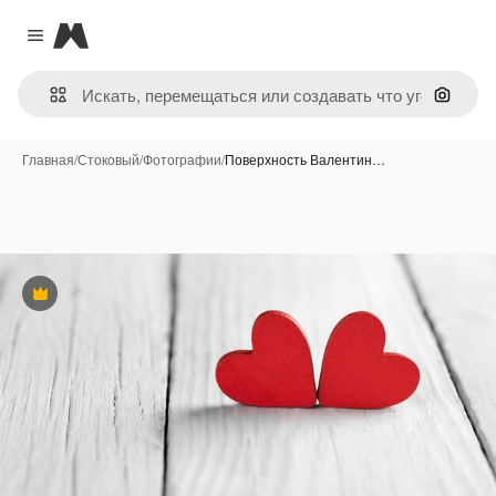
Magnific
Close menu
Поиск 
Главная
/
Стоковый
/
Фотографии
/
Поверхность Валентин…
Премиум