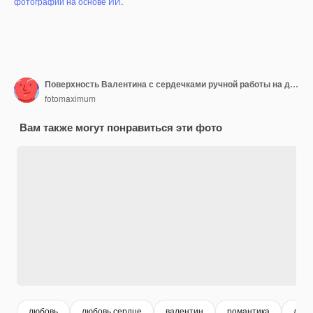
фотографий на основе ИИ
.
Поверхность Валентина с сердечками ручной работы на деревенском дереве.
fotomaximum
Вам также могут понравиться эти фото
любовь
любовь сердце
валентин
романтика
любо