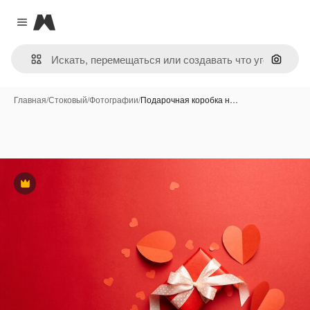
Magnific
Close menu
Поиск 
Главная
/
Стоковый
/
Фотографии
/
Подарочная коробка н…
Премиум