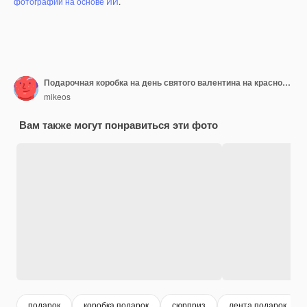
фотографий на основе ИИ
.
Подарочная коробка на день святого валентина на красном фоне с бумажными сердечками
mikeos
Вам также могут понравиться эти фото
подарок
коробка подарок
сюрприз
лента подарок