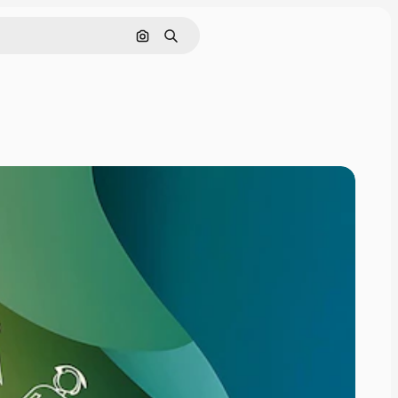
Поиск по изображению
Поиск