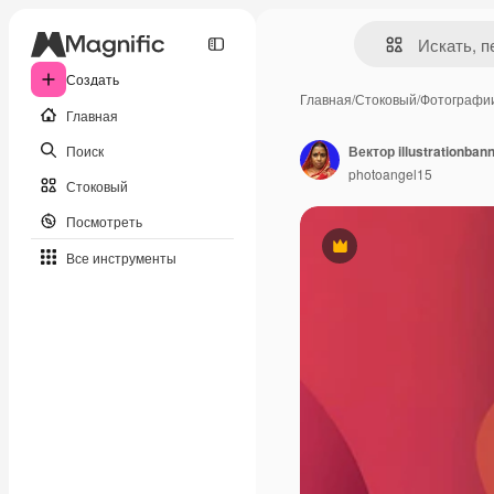
Создать
Главная
/
Стоковый
/
Фотографи
Главная
Поиск
Вектор illustrationba
photoangel15
Стоковый
Посмотреть
Премиум
Все инструменты