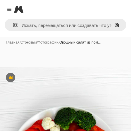
Magnific
Close menu
Поиск 
Главная
/
Стоковый
/
Фотографии
/
Овощный салат из пом…
Премиум