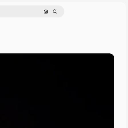
Поиск по изображению
Поиск