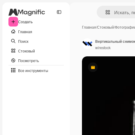
Создать
Главная
/
Стоковый
/
Фотографи
Главная
Поиск
wirestock
Стоковый
Посмотреть
Премиум
Все инструменты