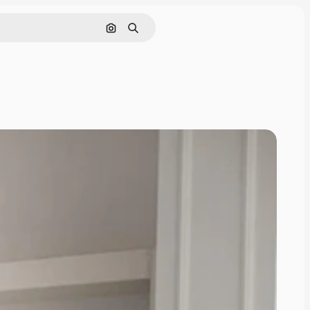
Поиск по изображению
Поиск