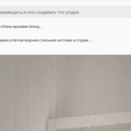
и
/
Очень красивая блонд…
Очень красивая блондинка в белом модном стильном костюме в студии Очаровательная женщина смотрит и позирует перед камерой