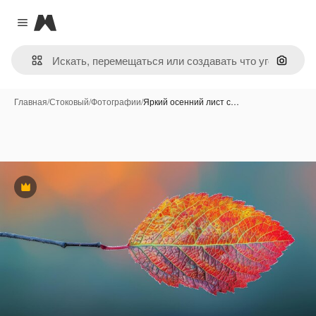
Magnific
Close menu
Поиск 
Главная
/
Стоковый
/
Фотографии
/
Яркий осенний лист с…
Премиум