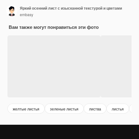
Яркий осенний лист с изысканной текстурой и цветами
embasy
Вам также могут понравиться эти фото
желтые листья
зеленые листья
листва
листья
ос