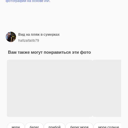
фотографий на основе ИИ
.
Вид на пляж в сумерках
hafizaltalib79
Вам также могут понравиться эти фото
море
берег
прибой
берег моря
море солнце