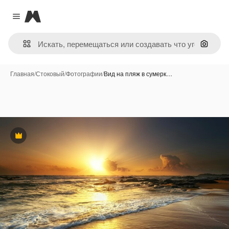
Magnific
Close menu
Поиск 
Главная
/
Стоковый
/
Фотографии
/
Вид на пляж в сумерк…
Премиум