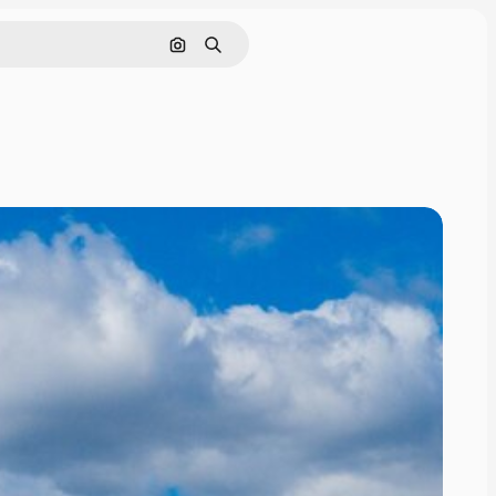
Поиск по изображению
Поиск