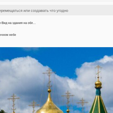
и
/
Вид на здания на обл…
ачном небе