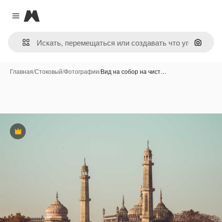
Magnific
Close menu
Поиск 
Главная
/
Стоковый
/
Фотографии
/
Вид на собор на чист…
Премиум