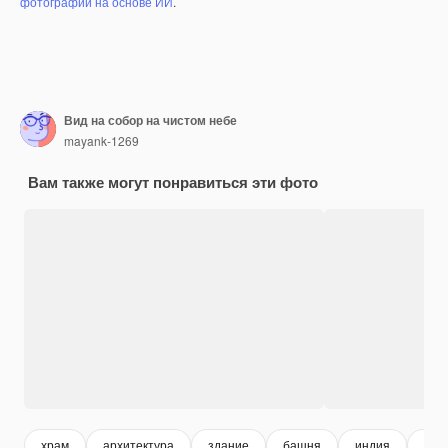
фотографий на основе ИИ
.
Вид на собор на чистом небе
mayank-1269
Вам также могут понравиться эти фото
храм
архитектура
здание
башня
индия
гор