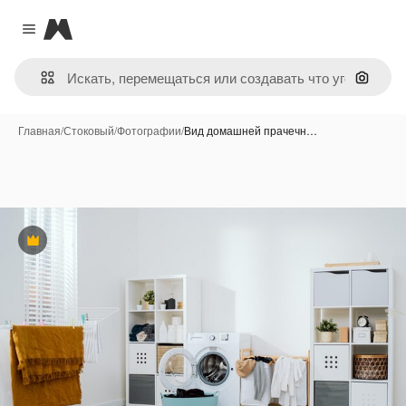
Magnific
Close menu
Поиск 
Главная
/
Стоковый
/
Фотографии
/
Вид домашней прачечн…
Премиум