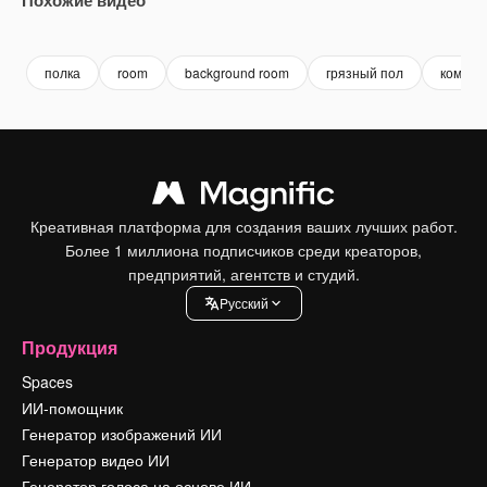
Premium
Premium
Сгенерировано с помощью ИИ
Premium
Premium
Сгенериров
полка
room
background room
грязный пол
комнат
Креативная платформа для создания ваших лучших работ.
Более 1 миллиона подписчиков среди креаторов,
предприятий, агентств и студий.
Pусский
Продукция
Spaces
ИИ-помощник
Генератор изображений ИИ
Генератор видео ИИ
Генератор голоса на основе ИИ