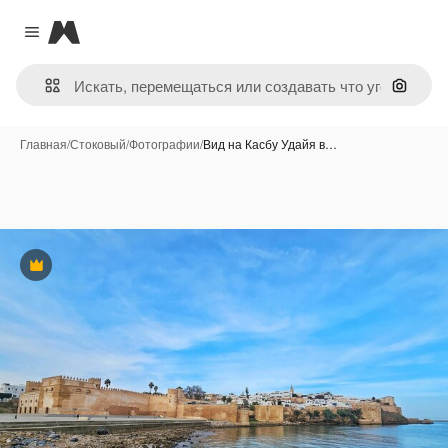
Magnific
Close menu
Поиск 
Главная
/
Стоковый
/
Фотографии
/
Вид на Касбу Удайя в…
Премиум