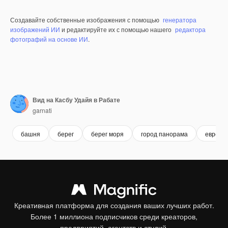
Создавайте собственные изображения с помощью
генератора
изображений ИИ
и редактируйте их с помощью нашего
редактора
фотографий на основе ИИ
.
Вид на Касбу Удайя в Рабате
garnati
башня
берег
берег моря
город панорама
европа
Креативная платформа для создания ваших лучших работ.
Более 1 миллиона подписчиков среди креаторов,
предприятий, агентств и студий.