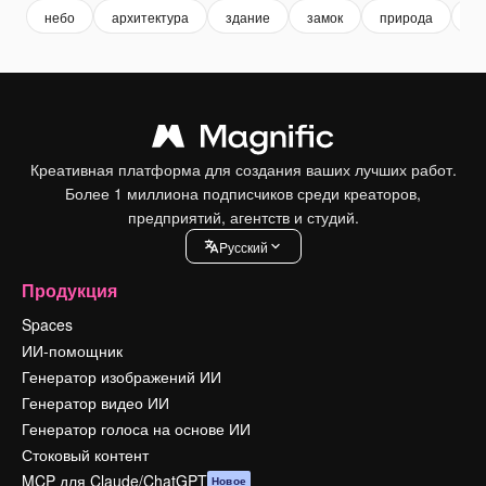
небо
архитектура
здание
замок
природа
пу
Креативная платформа для создания ваших лучших работ.
Более 1 миллиона подписчиков среди креаторов,
предприятий, агентств и студий.
Pусский
Продукция
Spaces
ИИ-помощник
Генератор изображений ИИ
Генератор видео ИИ
Генератор голоса на основе ИИ
Стоковый контент
MCP для Claude/ChatGPT
Новое