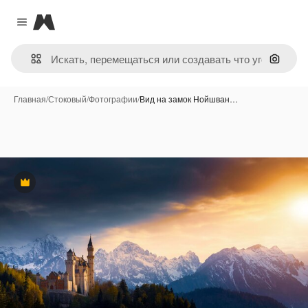
Magnific
Close menu
Поиск 
Главная
/
Стоковый
/
Фотографии
/
Вид на замок Нойшван…
Премиум