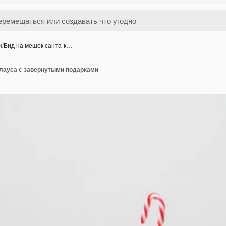
и
/
Вид на мешок санта-к…
клауса с завернутыми подарками