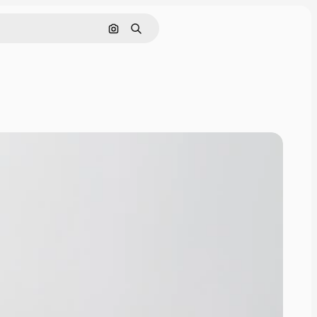
Поиск по изображению
Поиск