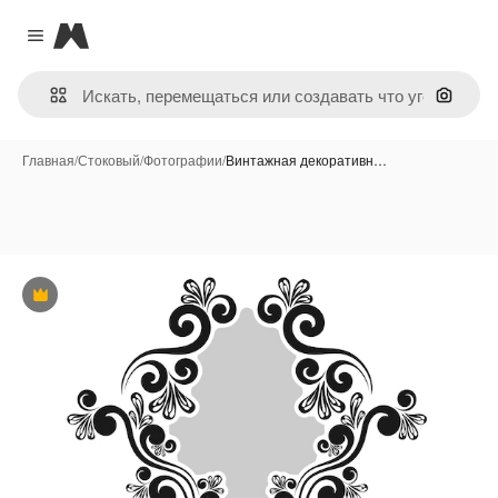
Magnific
Close menu
Поиск 
Главная
/
Стоковый
/
Фотографии
/
Винтажная декоративн…
Премиум