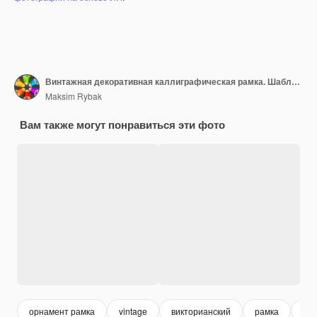
Винтажная декоративная каллиграфическая рамка. Шаблоны вывесок, логотипов, этикеток, наклеек, открыток. Классические элементы дизайна для поздравительных открыток, дипломов, сертификатов и наград. Страница графического дизайна.
Maksim Rybak
Вам также могут понравиться эти фото
орнамент рамка
vintage
викторианский
рамка
дек