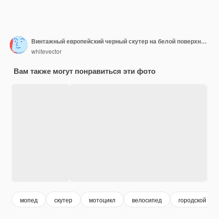
Винтажный европейский черный скутер на белой поверхности
whitevector
Вам также могут понравиться эти фото
мопед
скутер
мотоцикл
велосипед
городской тра