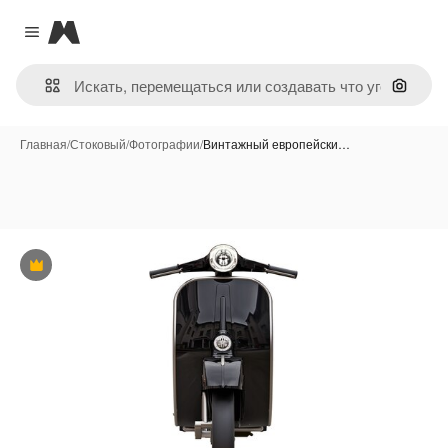
Magnific
Close menu
Поиск 
Главная
/
Стоковый
/
Фотографии
/
Винтажный европейски…
Премиум