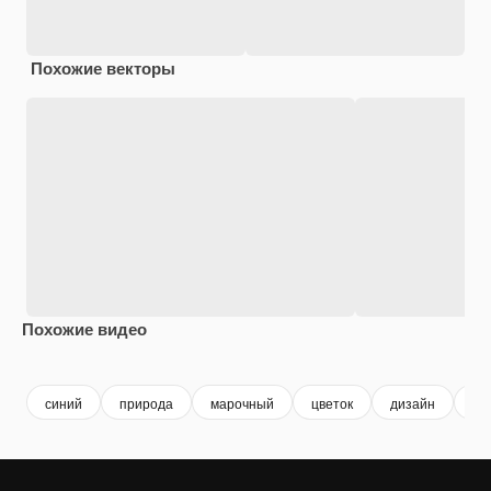
Похожие векторы
Похожие видео
Premium
Premium
Сгенериров
синий
природа
марочный
цветок
дизайн
ро