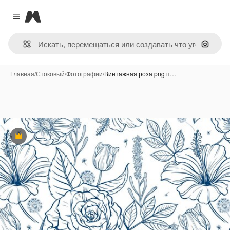
Magnific
Close menu
Поиск 
Главная
/
Стоковый
/
Фотографии
/
Винтажная роза png п…
Премиум