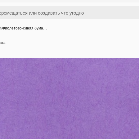
и
/
Фиолетово-синяя бума…
ага