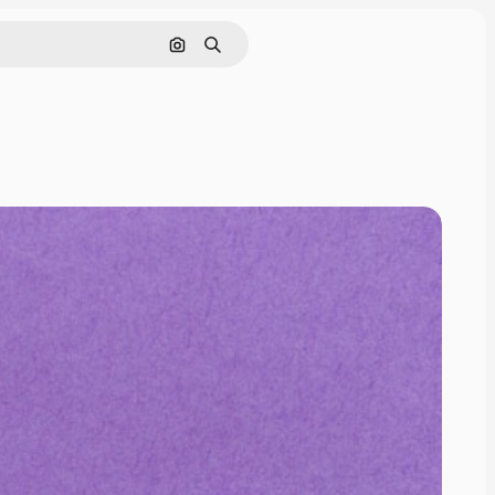
Поиск по изображению
Поиск