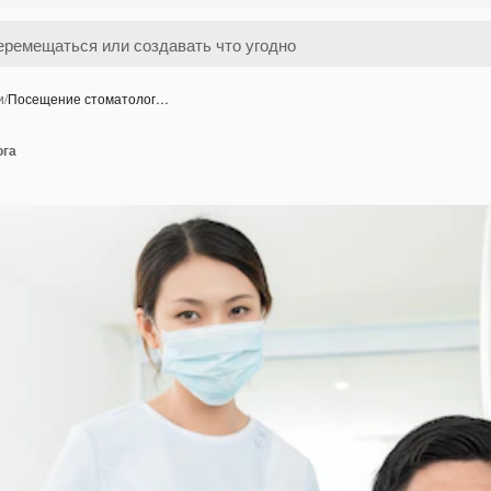
и
/
Посещение стоматолог…
ога