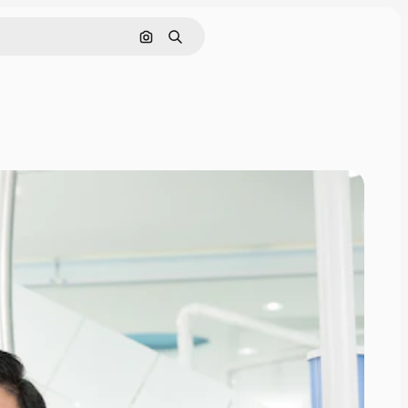
Поиск по изображению
Поиск