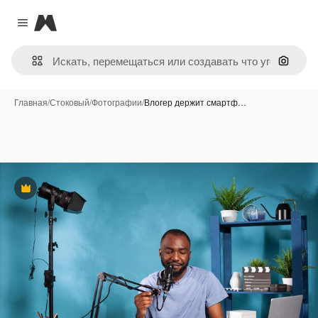
Magnific
Close menu
Поиск 
Главная
/
Стоковый
/
Фотографии
/
Влогер держит смартф…
Премиум