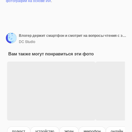
фотографий на основе ИИ
.
Влогер держит смартфон и смотрит на вопросы чтения с экрана от фанатов с помощью микрофона, сидящего за столом для записи подкастов. Инфлюенсер отвечает на вопросы фанатов в прямом эфире.
DC Studio
Вам также могут понравиться эти фото
подкаст
устройство
экран
микрофон
онлайн