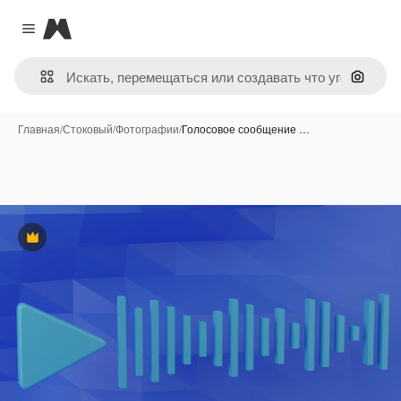
Magnific
Close menu
Поиск 
Главная
/
Стоковый
/
Фотографии
/
Голосовое сообщение …
Премиум