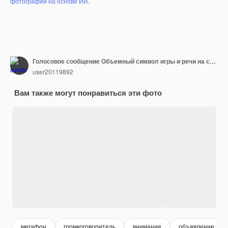
фотографий на основе ИИ
.
Голосовое сообщение Объемный символ игры и речи на синем многоугольном фоне 3D рендеринг
user20119892
Вам также могут понравиться эти фото
мегафон
громкоговоритель
внимание
объявление