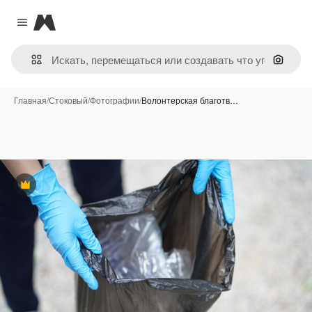
Magnific
Close menu
Поиск 
Главная
/
Стоковый
/
Фотографии
/
Волонтерская благотв…
Премиум