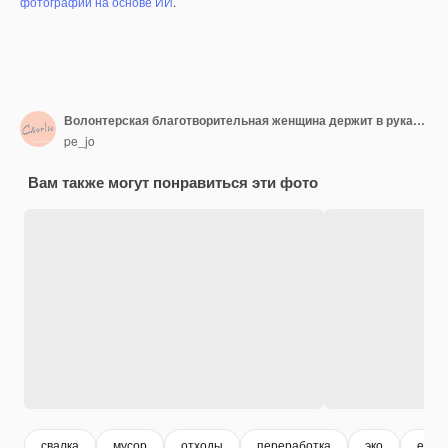
фотографий на основе ИИ
.
Волонтерская благотворительная женщина держит в руках черный мешок для мусора и мусор из пластиковых бутылок для переработки для уборки в парке, волонтерская концепция повторного использования и волонтерская помощь
pe_jo
Вам также могут понравиться эти фото
свалка
мусор
отходы
переработка
эко
eco