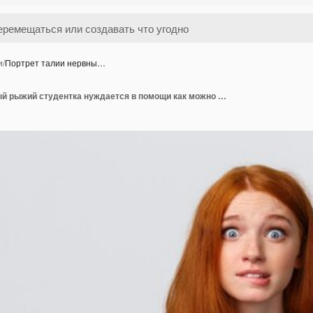
и
/
Портрет талии нервны…
Портрет талии нервный рыжий студентка нуждается в помощи как можно скорее, держась за руки вместе в груди в молитве, улыбаясь обеспокоенным и нетерпеливым взглядом, умоляя, прося милости