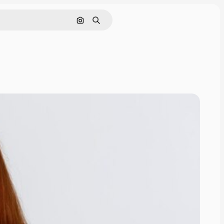
Поиск по изображению
Поиск