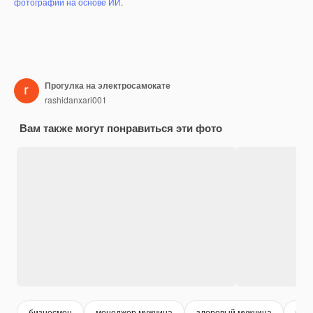
фотографий на основе ИИ
.
Прогулка на электросамокате
rashidanxari001
Вам также могут понравиться эти фото
бизнесмен
менеджер мужчина
здоровый мужчина
чел