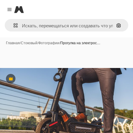
Magnific
Close menu
Поиск 
Главная
/
Стоковый
/
Фотографии
/
Прогулка на электрос…
Премиум