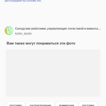
фотографий на основе ИИ
.
Складские работники, управляющие логистикой и инвентаризацией с помощью ручного паллетного грузовика
koldo_studio
Вам также могут понравиться эти фото
поставка
распределение
коммерция
доставка
би