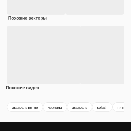
Похожие векторы
Похожие видео
Premium
Premium
Premium
Premium
акварель пятно
чернила
акварель
splash
пятна