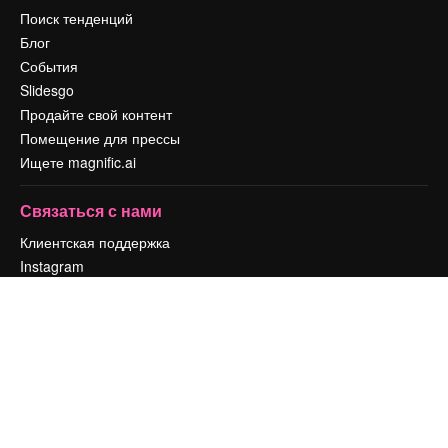
Поиск тенденций
Блог
События
Slidesgo
Продайте свой контент
Помещение для прессы
Ищете magnific.ai
Связаться с нами
Клиентская поддержка
Instagram
YouTube
LinkedIn
TikTok
Discord
X
Reddit