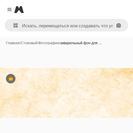
Magnific
Close menu
Поиск 
Главная
/
Стоковый
/
Фотографии
/
акварельный фон для …
Премиум