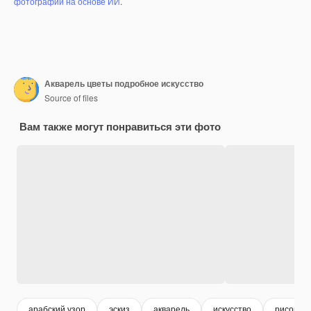
фотографий на основе ИИ
.
Акварель цветы подробное искусство
Source of files
Вам также могут понравиться эти фото
арабский узор
эскиз
акварель
искусство
рисован