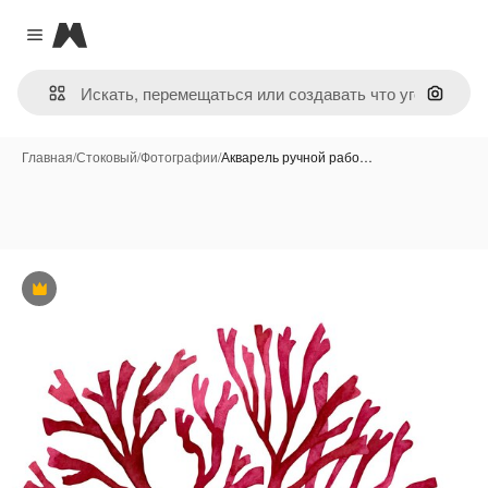
Magnific
Close menu
Поиск 
Главная
/
Стоковый
/
Фотографии
/
Акварель ручной рабо…
Премиум