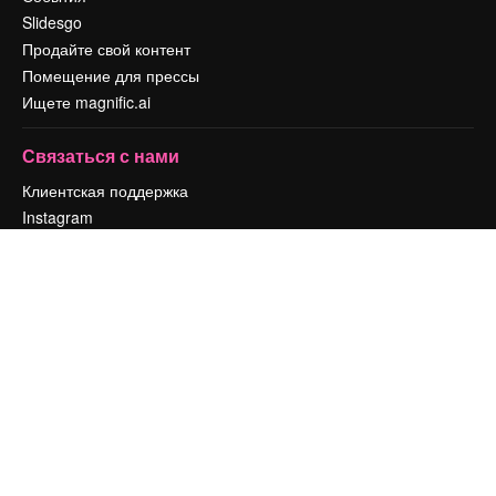
Slidesgo
Продайте свой контент
Помещение для прессы
Ищете magnific.ai
Связаться с нами
Клиентская поддержка
Instagram
YouTube
LinkedIn
TikTok
Discord
X
Reddit
Copyright © 2010-
2026
Freepik Company S.L.U.
Все права защищены
.