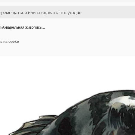
и
/
Акварельная живопись…
ь на орехе