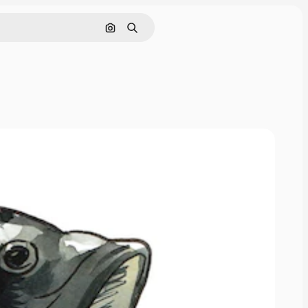
Поиск по изображению
Поиск