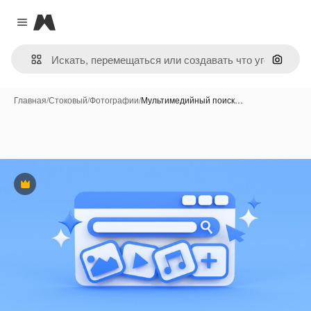
Magnific
Close menu
Поиск 
Главная
/
Стоковый
/
Фотографии
/
Мультимедийный поиск…
Премиум