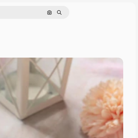
Поиск по изображению
Поиск