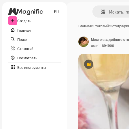
Создать
Главная
/
Стоковый
/
Фотографи
Главная
Поиск
user11694906
Стоковый
Посмотреть
Премиум
Все инструменты