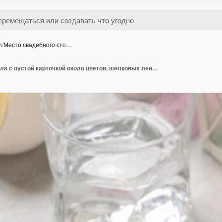
и
/
Место свадебного сто…
Место свадебного стола с пустой карточкой около цветов, шелковых лент и пер, крупного плана. Романтическая сцена с вертикальным макетом бумажной карты на тарелке на мраморном столе