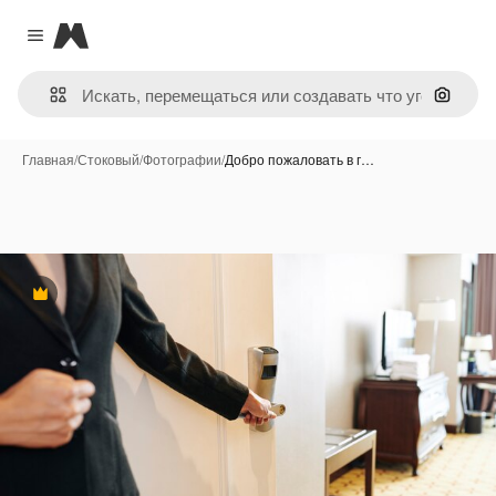
Magnific
Close menu
Поиск 
Главная
/
Стоковый
/
Фотографии
/
Добро пожаловать в г…
Премиум