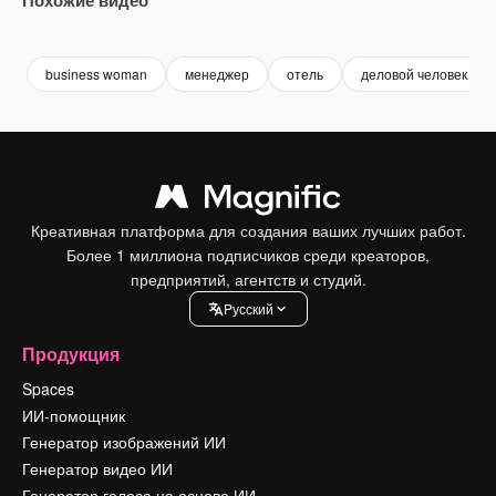
Premium
Premium
Premium
Premium
business woman
менеджер
отель
деловой человек
Креативная платформа для создания ваших лучших работ.
Более 1 миллиона подписчиков среди креаторов,
предприятий, агентств и студий.
Pусский
Продукция
Spaces
ИИ-помощник
Генератор изображений ИИ
Генератор видео ИИ
Генератор голоса на основе ИИ