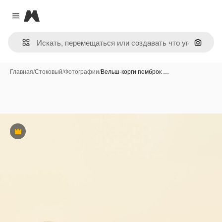
Magnific
Close menu
Поиск 
Главная
/
Стоковый
/
Фотографии
/
Вельш-корги пемброк …
Премиум