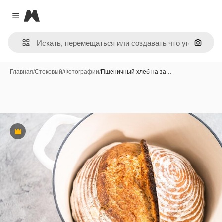
Magnific
Close menu
Поиск 
Главная
/
Стоковый
/
Фотографии
/
Пшеничный хлеб на за…
Премиум