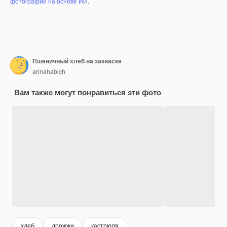
фотографий на основе ИИ
.
Пшеничный хлеб на закваске
arinahabich
Вам также могут понравиться эти фото
хлеб
дрожжи
кастрюля