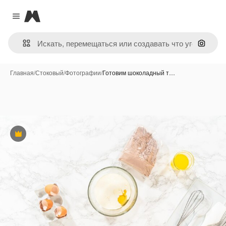
Magnific
Close menu
Поиск 
Главная
/
Стоковый
/
Фотографии
/
Готовим шоколадный т…
Премиум