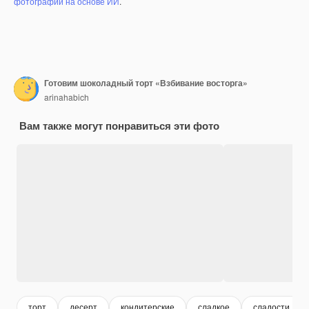
фотографий на основе ИИ
.
Готовим шоколадный торт «Взбивание восторга»
arinahabich
Вам также могут понравиться эти фото
торт
десерт
кондитерские
сладкое
сладости