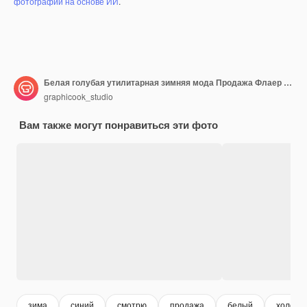
фотографий на основе ИИ
.
Белая голубая утилитарная зимняя мода Продажа Флаер социальных сетей
graphicook_studio
Вам также могут понравиться эти фото
зима
синий
смотрю
продажа
белый
холодн