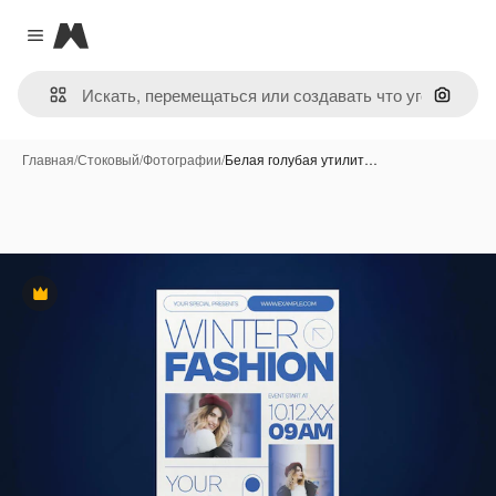
Magnific
Close menu
Поиск 
Главная
/
Стоковый
/
Фотографии
/
Белая голубая утилит…
Премиум