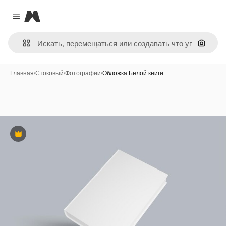
Magnific
Close menu
Поиск 
Главная
/
Стоковый
/
Фотографии
/
Обложка Белой книги
Премиум