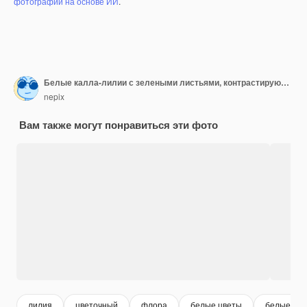
фотографий на основе ИИ
.
Белые калла-лилии с зелеными листьями, контрастирующими с темным фоном
nepix
Вам также могут понравиться эти фото
лилия
цветочный
флора
белые цветы
белые ли