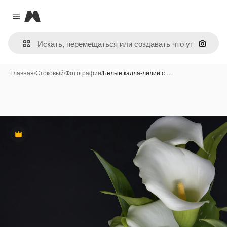
Magnific
Close menu
Поиск 
Главная
/
Стоковый
/
Фотографии
/
Белые калла-лилии с …
Премиум